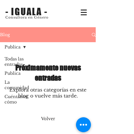
- IGUALA -
Consultora en Género
Blog
Publica
Todas las
entradas
Próximamente nuevas
Publica
entradas
La
comunidad
Explora otras categorías en este
blog o vuelve más tarde.
Cuéntanos
cómo
Volver