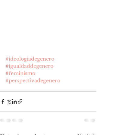
#ideologiadegenero
#igualdaddegenero
#feminismo
#perspectivadegenero