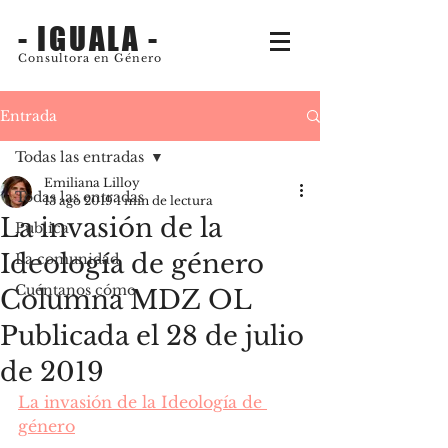
- IGUALA -
Consultora en Género
Entrada
Todas las entradas
Emiliana Lilloy
Todas las entradas
13 ago 2019
1 min de lectura
La invasión de la
Publica
Ideología de género
La comunidad
Cuéntanos cómo
Columna MDZ OL
Publicada el 28 de julio
de 2019
La invasión de la Ideología de 
género